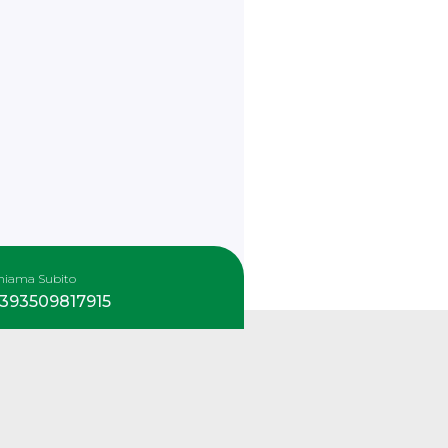
hiama Subito
393509817915