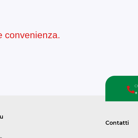
 e convenienza.
C
+
u
Contatti