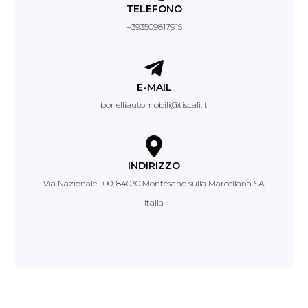
TELEFONO
+393509817915
E-MAIL
bonelliautomobili@tiscali.it
INDIRIZZO
Via Nazionale, 100, 84030 Montesano sulla Marcellana SA,
Italia