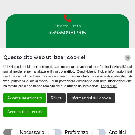
Chiama Subito
+393509817915
Questo sito web utilizza i cookie!
Contatti
Utilizziamo i cookie per personalizzare contenuti ed annunci, per fornire funzionalità dei
social media e per analizzare il nostro traffico. Condividiamo inoltre informazioni sul
modo in cui utilizza il nostro sito con i nostri partner che si occupano di analisi dei dati
web, pubblicità e social media, i quali potrebbero combinarle con altre informazioni che
Via Nazionale, 100, 84030 Montesano sulla
ha fornito loro o che hanno raccolto dal suo utilizzo dei loro servizi.
Leggi di più
Marcellana SA, Italia
Accetta selezionato
Rifiuta
Informazioni sui cookie
+393509817915
bonelliautomobili@tiscali.it
Accetta tutti i cookie
Necessario
Preferenze
Analitici