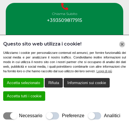
Chiama Subito
+393509817915
Questo sito web utilizza i cookie!
Contatti
Utilizziamo i cookie per personalizzare contenuti ed annunci, per fornire funzionalità dei
social media e per analizzare il nostro traffico. Condividiamo inoltre informazioni sul
modo in cui utilizza il nostro sito con i nostri partner che si occupano di analisi dei dati
web, pubblicità e social media, i quali potrebbero combinarle con altre informazioni che
Via Nazionale, 100, 84030 Montesano sulla
ha fornito loro o che hanno raccolto dal suo utilizzo dei loro servizi.
Leggi di più
Marcellana SA, Italia
Accetta selezionato
Rifiuta
Informazioni sui cookie
+393509817915
bonelliautomobili@tiscali.it
Accetta tutti i cookie
Necessario
Preferenze
Analitici
Creato da
Local Web – Agenzia Web Marketing Milano