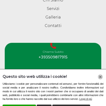
Chi Siamo
Servizi
Galleria
Contatti
Chiama Subito
+393509817915
Questo sito web utilizza i cookie!
Contatti
Utilizziamo i cookie per personalizzare contenuti ed annunci, per fornire funzionalità dei
social media e per analizzare il nostro traffico. Condividiamo inoltre informazioni sul
modo in cui utilizza il nostro sito con i nostri partner che si occupano di analisi dei dati
web, pubblicità e social media, i quali potrebbero combinarle con altre informazioni che
Via Nazionale, 100, 84030 Montesano sulla
ha fornito loro o che hanno raccolto dal suo utilizzo dei loro servizi.
Leggi di più
Marcellana SA, Italia